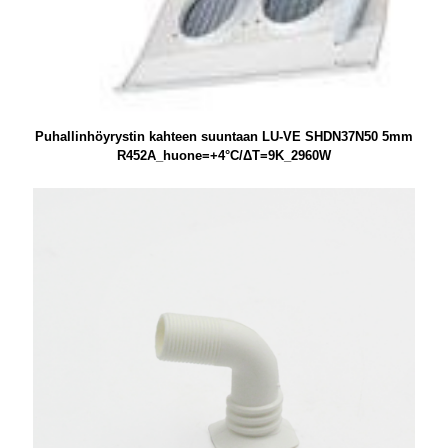
Puhallinhöyrystin kahteen suuntaan LU-VE SHDN37N50 5mm
R452A_huone=+4°C/ΔT=9K_2960W