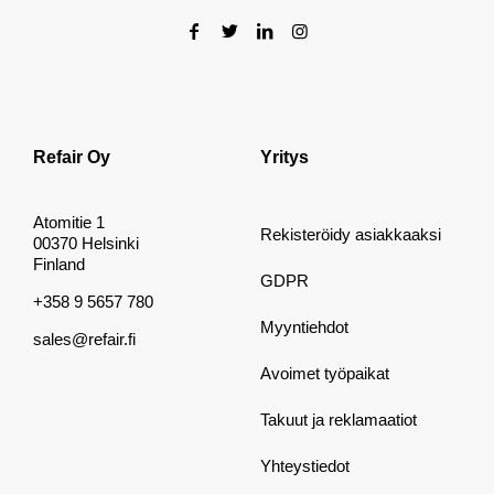
Refair Oy
Yritys
Atomitie 1
Rekisteröidy asiakkaaksi
00370 Helsinki
Finland
GDPR
+358 9 5657 780
Myyntiehdot
sales@refair.fi
Avoimet työpaikat
Takuut ja reklamaatiot
Yhteystiedot