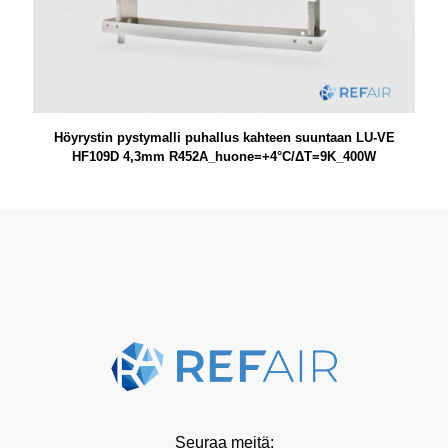
Höyrystin pystymalli puhallus kahteen suuntaan LU-VE
HF109D 4,3mm R452A_huone=+4°C/ΔT=9K_400W
Seuraa meitä: