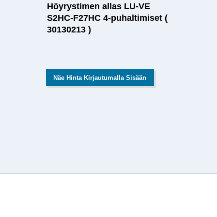
Höyrystimen allas LU-VE
S2HC-F27HC 4-puhaltimiset (
30130213 )
Näe Hinta Kirjautumalla Sisään