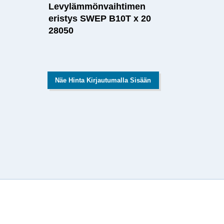
Levylämmönvaihtimen
eristys SWEP B10T x 20
28050
Näe Hinta Kirjautumalla Sisään