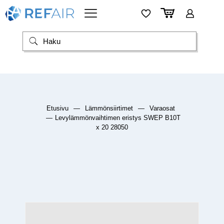
Etusivu
—
Lämmönsiirtimet
—
Varaosat
—
Levylämmönvaihtimen eristys SWEP B10T
x 20 28050