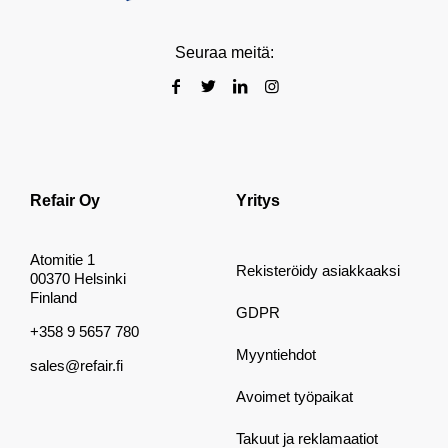
Seuraa meitä:
Refair Oy
Yritys
Atomitie 1
Rekisteröidy asiakkaaksi
00370 Helsinki
Finland
GDPR
+358 9 5657 780
Myyntiehdot
sales@refair.fi
Avoimet työpaikat
Takuut ja reklamaatiot