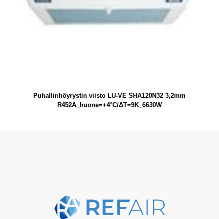
Puhallinhöyrystin viisto LU-VE SHA120N32 3,2mm
R452A_huone=+4°C/ΔT=9K_6630W