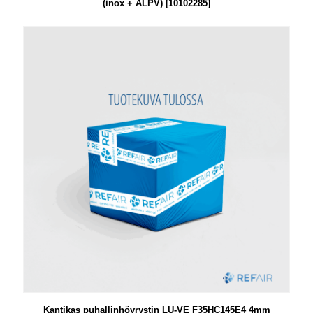
(inox + ALPV) [10102285]
Kantikas puhallinhöyrystin LU-VE F35HC145E4 4mm