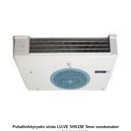
Puhallinhöyrystin viisto LU-VE SHS15E 5mm ruostumaton