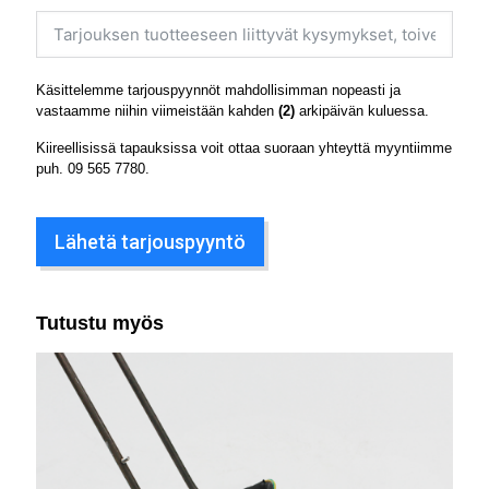
Käsittelemme tarjouspyynnöt mahdollisimman nopeasti ja
vastaamme niihin viimeistään kahden
(2)
arkipäivän kuluessa.
Kiireellisissä tapauksissa voit ottaa suoraan yhteyttä myyntiimme
puh.
09 565 7780
.
Lähetä tarjouspyyntö
Tutustu myös