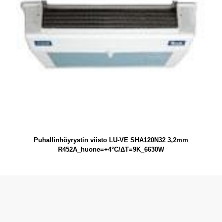
Puhallinhöyrystin viisto LU-VE SHA120N32 3,2mm
R452A_huone=+4°C/ΔT=9K_6630W