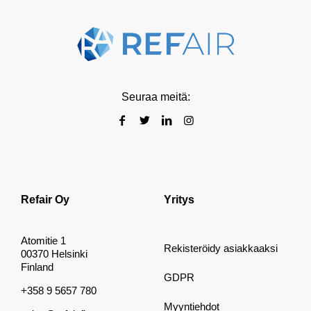
Seuraa meitä:
Refair Oy
Yritys
Atomitie 1
Rekisteröidy asiakkaaksi
00370 Helsinki
Finland
GDPR
+358 9 5657 780
Myyntiehdot