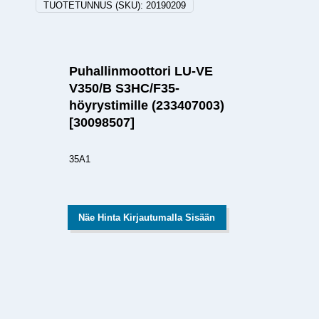
TUOTETUNNUS (SKU):
20190209
Puhallinmoottori LU-VE
V350/B S3HC/F35-
höyrystimille (233407003)
[30098507]
35A1
Näe Hinta Kirjautumalla Sisään