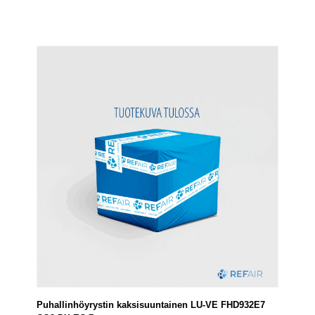
Puhallinhöyrystin kaksisuuntainen LU-VE FHD932E7