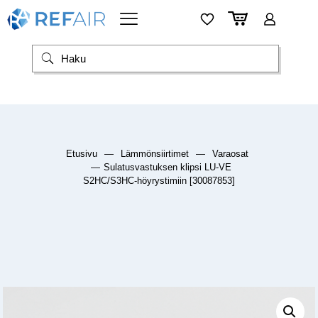
Etusivu
—
Lämmönsiirtimet
—
Varaosat
—
Sulatusvastuksen klipsi LU-VE
S2HC/S3HC-höyrystimiin [30087853]