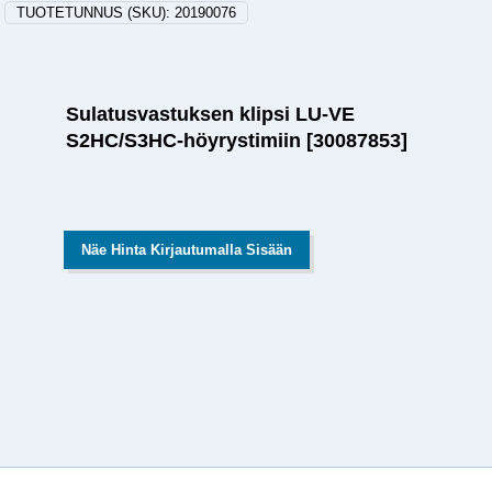
TUOTETUNNUS (SKU):
20190076
Sulatusvastuksen klipsi LU-VE
S2HC/S3HC-höyrystimiin [30087853]
Näe Hinta Kirjautumalla Sisään