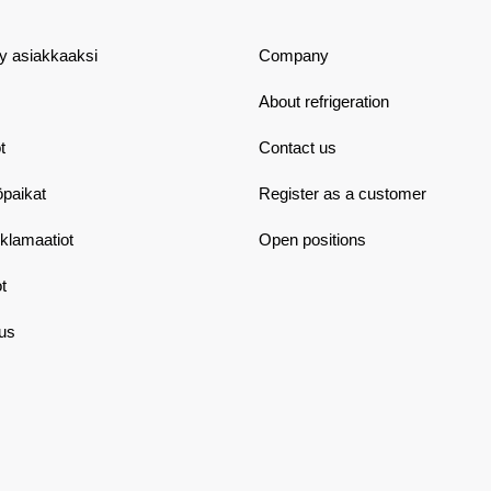
dy asiakkaaksi
Company
About refrigeration
t
Contact us
öpaikat
Register as a customer
eklamaatiot
Open positions
t
aus