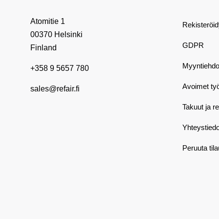
Atomitie 1
Rekisteröi
00370 Helsinki
GDPR
Finland
Myyntiehdo
+358 9 5657 780
Avoimet ty
sales@refair.fi
Takuut ja r
Yhteystiedo
Peruuta til