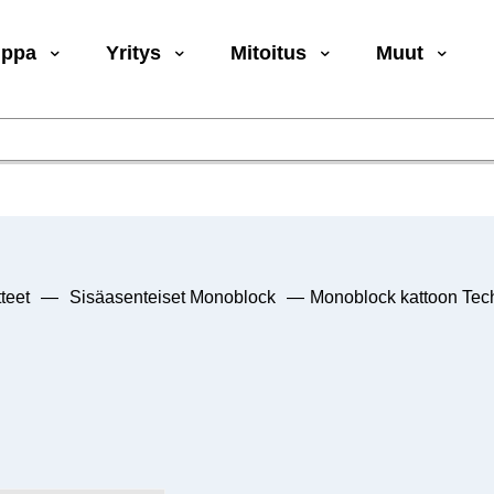
uppa
Yritys
Mitoitus
Muut
teet
—
Sisäasenteiset Monoblock
—
Monoblock kattoon Te