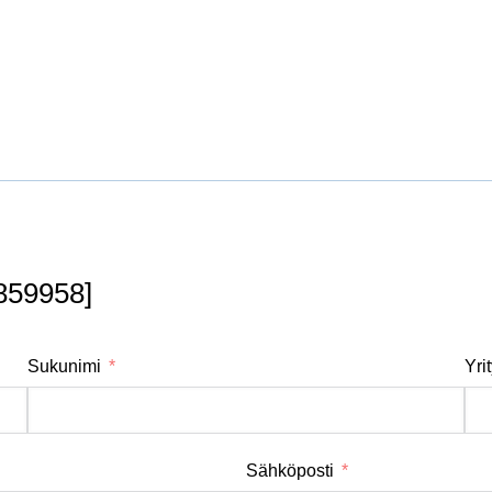
859958]
Sukunimi
Yri
Sähköposti