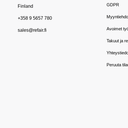
GDPR
Finland
Myyntiehdo
+358 9 5657 780
Avoimet ty
sales@refair.fi
Takuut ja r
Yhteystiedo
Peruuta til