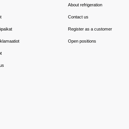
About refrigeration
t
Contact us
öpaikat
Register as a customer
eklamaatiot
Open positions
t
aus