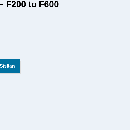
– F200 to F600
 Sisään