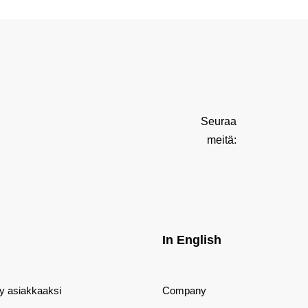
Seuraa
meitä:
In English
dy asiakkaaksi
Company