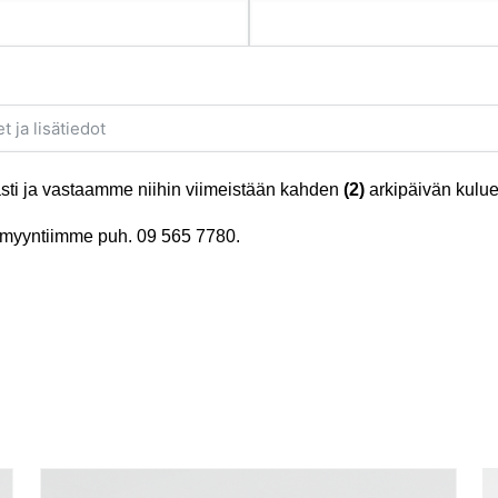
ti ja vastaamme niihin viimeistään kahden
(2)
arkipäivän kulue
tä myyntiimme puh.
09 565 7780
.