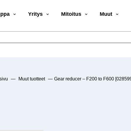
uppa
Yritys
Mitoitus
Muut
sivu
—
Muut tuotteet
—
Gear reducer – F200 to F600 [02859