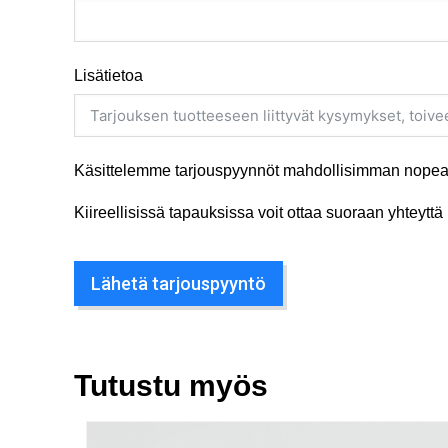
Lisätietoa
Käsittelemme tarjouspyynnöt mahdollisimman nopeas
Kiireellisissä tapauksissa voit ottaa suoraan yhteyt
Lähetä tarjouspyyntö
Tutustu myös