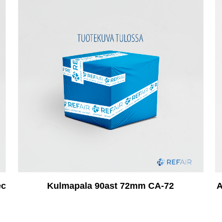
ec
Kulmapala 90ast 72mm CA-72
A