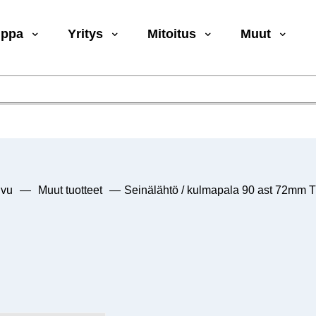
uppa
Yritys
Mitoitus
Muut
ivu
—
Muut tuotteet
—
Seinälähtö / kulmapala 90 ast 72mm 