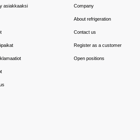
dy asiakkaaksi
Company
About refrigeration
t
Contact us
öpaikat
Register as a customer
eklamaatiot
Open positions
t
aus