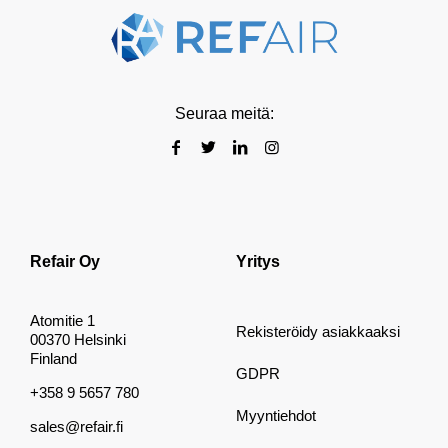
Seuraa meitä:
Refair Oy
Yritys
Atomitie 1
Rekisteröidy asiakkaaksi
00370 Helsinki
Finland
GDPR
+358 9 5657 780
Myyntiehdot
sales@refair.fi