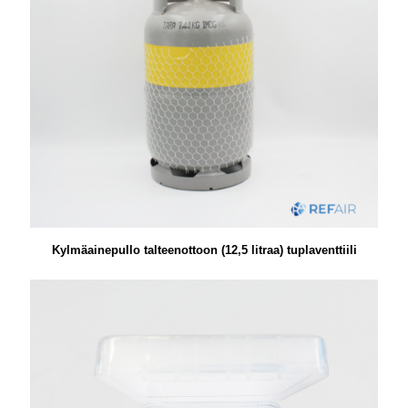
Kylmäainepullo talteenottoon (12,5 litraa) tuplaventtiili