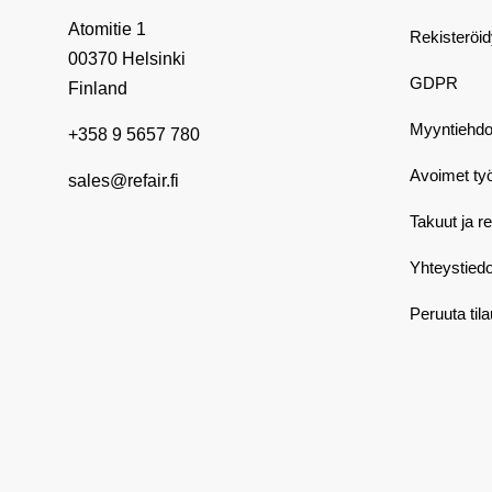
Atomitie 1
Rekisteröi
00370 Helsinki
GDPR
Finland
Myyntiehdo
+358 9 5657 780
Avoimet ty
sales@refair.fi
Takuut ja r
Yhteystiedo
Peruuta til