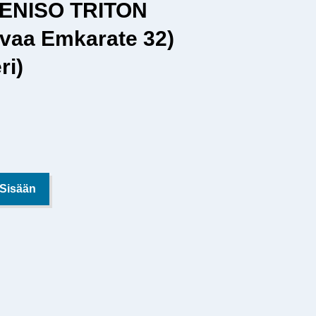
RENISO TRITON
rvaa Emkarate 32)
ri)
 Sisään