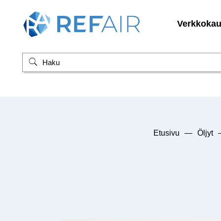
Verkkoka
Etusivu
—
Öljyt