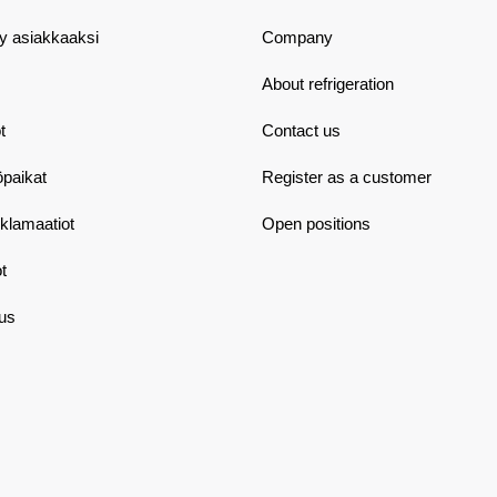
dy asiakkaaksi
Company
About refrigeration
t
Contact us
öpaikat
Register as a customer
eklamaatiot
Open positions
t
aus