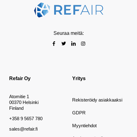
Seuraa meitä:
Refair Oy
Yritys
Atomitie 1
Rekisteröidy asiakkaaksi
00370 Helsinki
Finland
GDPR
+358 9 5657 780
Myyntiehdot
sales@refair.fi