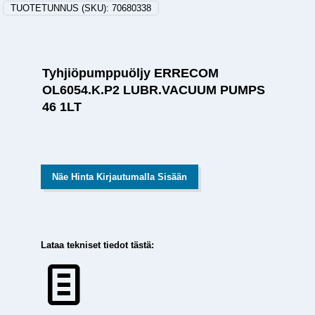
TUOTETUNNUS (SKU):
70680338
Tyhjiöpumppuöljy ERRECOM
OL6054.K.P2 LUBR.VACUUM PUMPS
46 1LT
Näe Hinta Kirjautumalla Sisään
Lataa tekniset tiedot tästä: