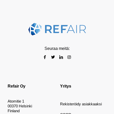
Seuraa meitä:
Refair Oy
Yritys
Atomitie 1
Rekisteröidy asiakkaaksi
00370 Helsinki
Finland