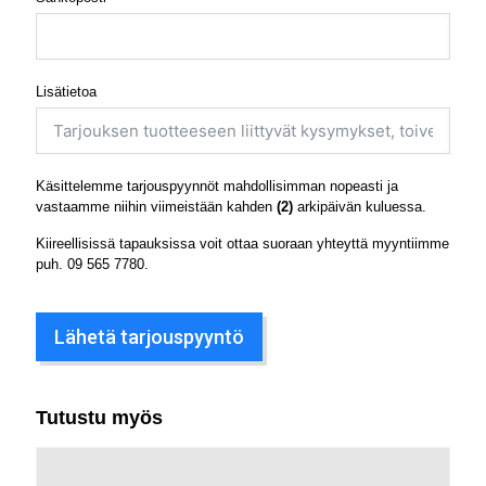
Lisätietoa
Käsittelemme tarjouspyynnöt mahdollisimman nopeasti ja
vastaamme niihin viimeistään kahden
(2)
arkipäivän kuluessa.
Kiireellisissä tapauksissa voit ottaa suoraan yhteyttä myyntiimme
puh.
09 565 7780
.
Lähetä tarjouspyyntö
Tutustu myös