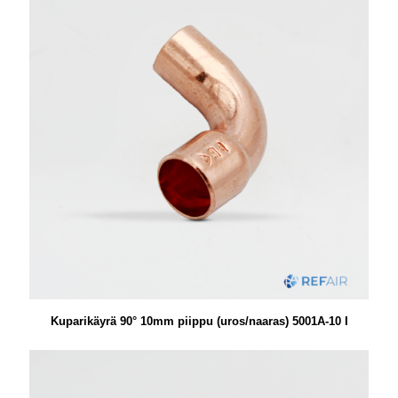
Kuparikäyrä 90° 10mm piippu (uros/naaras) 5001A-10 I