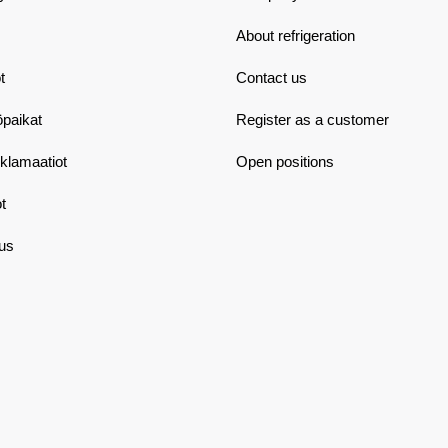
About refrigeration
t
Contact us
öpaikat
Register as a customer
eklamaatiot
Open positions
t
aus