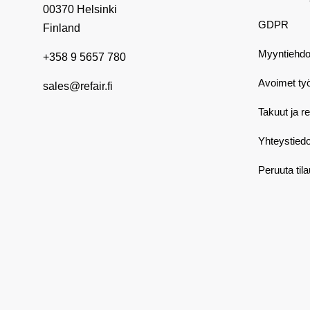
00370 Helsinki
GDPR
Finland
Myyntiehdo
+358 9 5657 780
Avoimet ty
sales@refair.fi
Takuut ja r
Yhteystiedo
Peruuta til