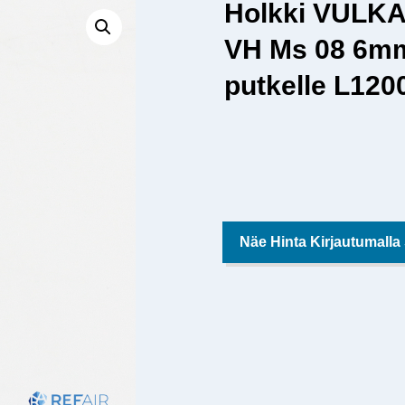
Holkki VULK
VH Ms 08 6m
putkelle L120
Näe Hinta Kirjautumalla