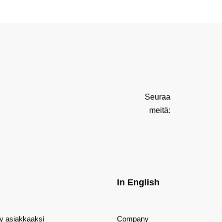
Seuraa
meitä:
In English
dy asiakkaaksi
Company