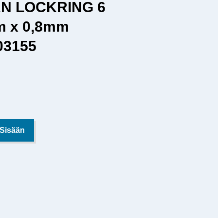
AN LOCKRING 6
m x 0,8mm
03155
 Sisään