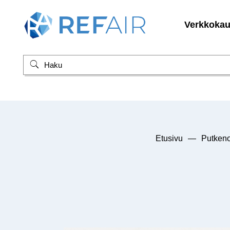
Verkkoka
Etusivu
—
Putkeno