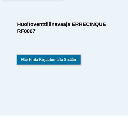
Huoltoventtiilinavaaja ERRECINQUE
RF0007
Näe Hinta Kirjautumalla Sisään