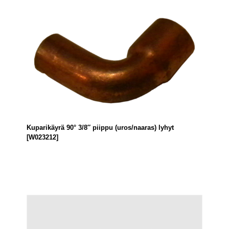
Kuparikäyrä 90° 3/8″ piippu (uros/naaras) lyhyt
[W023212]