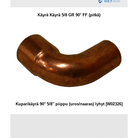
Käyrä Käyrä 5/8 GR 90° FF (pitkä)
Kuparikäyrä 90° 5/8″ piippu (uros/naaras) lyhyt [W02326]