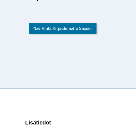
Näe Hinta Kirjautumalla Sisään
Lisätiedot