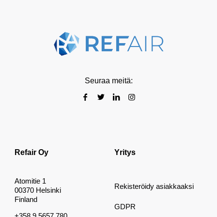
Seuraa meitä:
Refair Oy
Yritys
Atomitie 1
Rekisteröidy asiakkaaksi
00370 Helsinki
Finland
GDPR
+358 9 5657 780