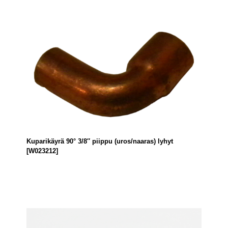
Kuparikäyrä 90° 3/8″ piippu (uros/naaras) lyhyt
[W023212]