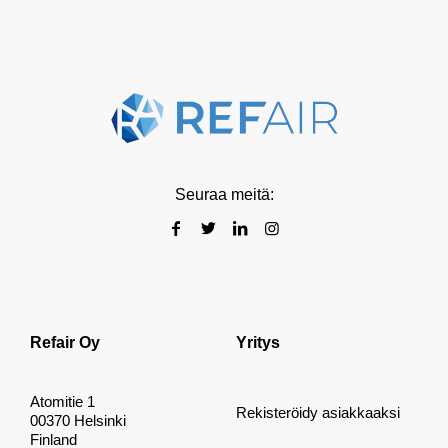
Seuraa meitä:
Refair Oy
Yritys
Atomitie 1
Rekisteröidy asiakkaaksi
00370 Helsinki
Finland