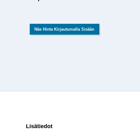
Näe Hinta Kirjautumalla Sisään
Lisätiedot