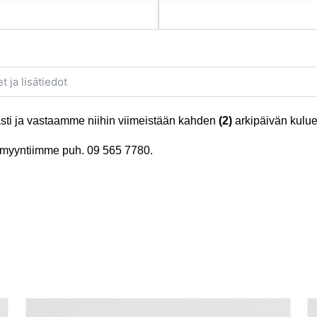
ti ja vastaamme niihin viimeistään kahden
(2)
arkipäivän kulue
tä myyntiimme puh.
09 565 7780
.