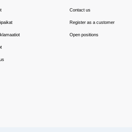
t
Contact us
öpaikat
Register as a customer
eklamaatiot
Open positions
t
aus