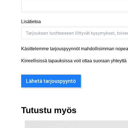
Lisätietoa
Käsittelemme tarjouspyynnöt mahdollisimman nopeas
Kiireellisissä tapauksissa voit ottaa suoraan yhteyt
Lähetä tarjouspyyntö
Tutustu myös