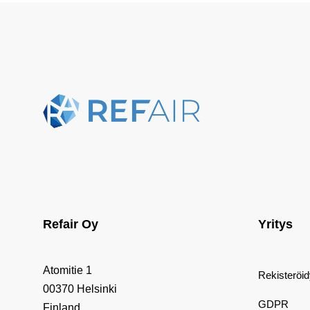
Refair Oy
Yritys
Atomitie 1
Rekisteröi
00370 Helsinki
GDPR
Finland