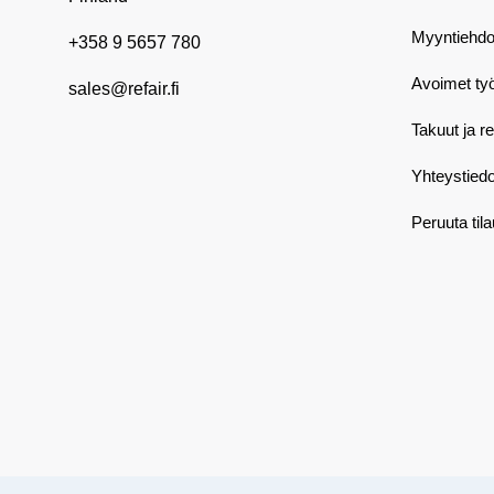
Myyntiehdo
+358 9 5657 780
Avoimet ty
sales@refair.fi
Takuut ja r
Yhteystiedo
Peruuta til