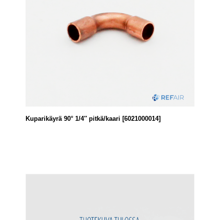
Kuparikäyrä 90° 1/4″ pitkä/kaari [6021000014]