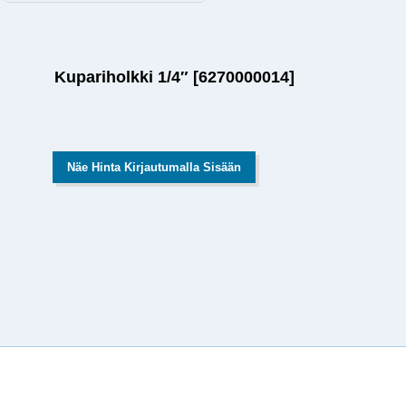
Kupariholkki 1/4″ [6270000014]
Näe Hinta Kirjautumalla Sisään