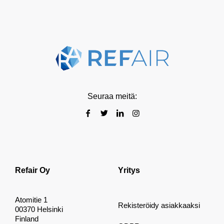
Seuraa meitä:
Refair Oy
Yritys
Atomitie 1
Rekisteröidy asiakkaaksi
00370 Helsinki
Finland