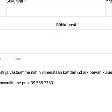
Sukunimi
Yri
Sähköposti
ti ja vastaamme niihin viimeistään kahden
(2)
arkipäivän kulue
tä myyntiimme puh.
09 565 7780
.