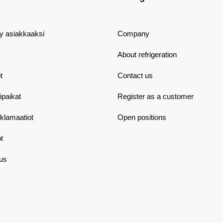
dy asiakkaaksi
Company
About refrigeration
t
Contact us
öpaikat
Register as a customer
eklamaatiot
Open positions
t
aus