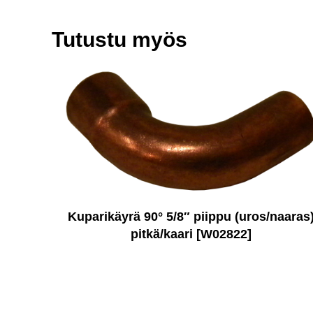
Tutustu myös
Kuparikäyrä 90° 5/8″ piippu (uros/naaras
pitkä/kaari [W02822]