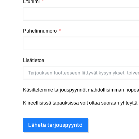
Etunimi
Puhelinnumero
Lisätietoa
Käsittelemme tarjouspyynnöt mahdollisimman nopeas
Kiireellisissä tapauksissa voit ottaa suoraan yhteyt
Lähetä tarjouspyyntö