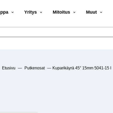
uppa
Yritys
Mitoitus
Muut
Etusivu
—
Putkenosat
—
Kuparikäyrä 45° 15mm 5041-15 I