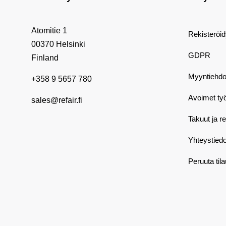
Atomitie 1
Rekisteröi
00370 Helsinki
GDPR
Finland
Myyntiehdo
+358 9 5657 780
Avoimet ty
sales@refair.fi
Takuut ja r
Yhteystiedo
Peruuta til