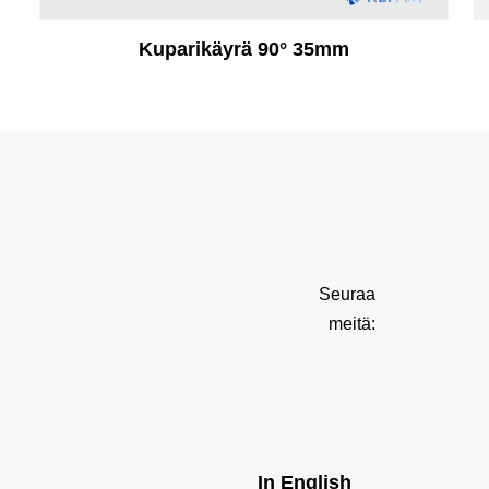
Kuparikäyrä 90° 35mm
Seuraa
meitä:
In English