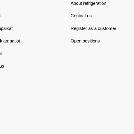
About refrigeration
t
Contact us
öpaikat
Register as a customer
eklamaatiot
Open positions
t
aus