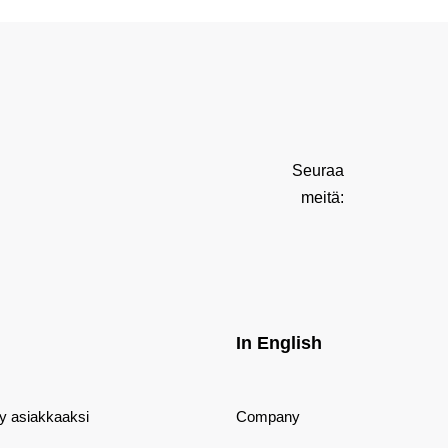
Seuraa
meitä:
In English
dy asiakkaaksi
Company