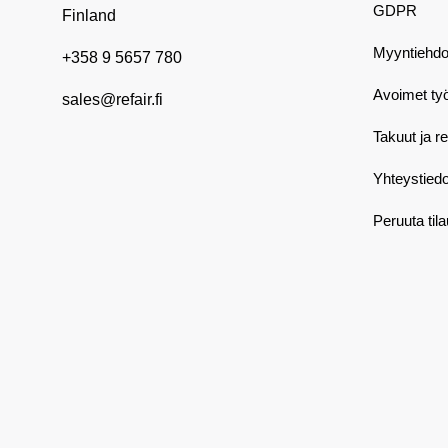
GDPR
Finland
Myyntiehdo
+358 9 5657 780
Avoimet ty
sales@refair.fi
Takuut ja r
Yhteystiedo
Peruuta til