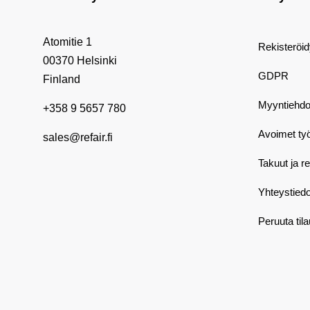
Atomitie 1
Rekisteröi
00370 Helsinki
GDPR
Finland
Myyntiehdo
+358 9 5657 780
Avoimet ty
sales@refair.fi
Takuut ja r
Yhteystiedo
Peruuta til