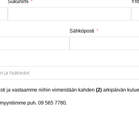
Sukunimi
Yri
Sähköposti
ti ja vastaamme niihin viimeistään kahden
(2)
arkipäivän kulue
tä myyntiimme puh.
09 565 7780
.