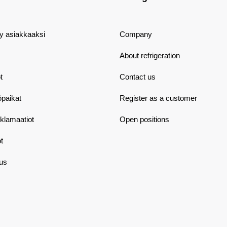
dy asiakkaaksi
Company
About refrigeration
t
Contact us
öpaikat
Register as a customer
eklamaatiot
Open positions
t
aus