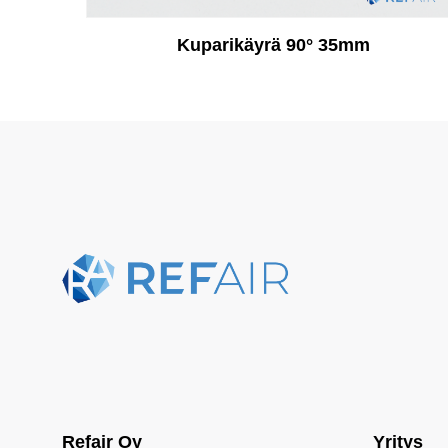
Kuparikäyrä 90° 35mm
Refair Oy
Yritys