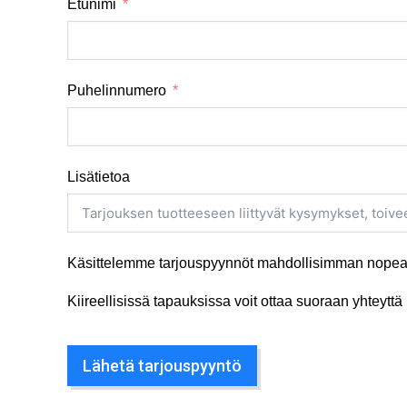
Etunimi
Puhelinnumero
Lisätietoa
Käsittelemme tarjouspyynnöt mahdollisimman nopeas
Kiireellisissä tapauksissa voit ottaa suoraan yhteyt
Lähetä tarjouspyyntö