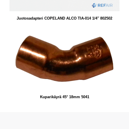
Juotosadapteri COPELAND ALCO TIA-014 1/4″ 802502
Kuparikäyrä 45° 18mm 5041