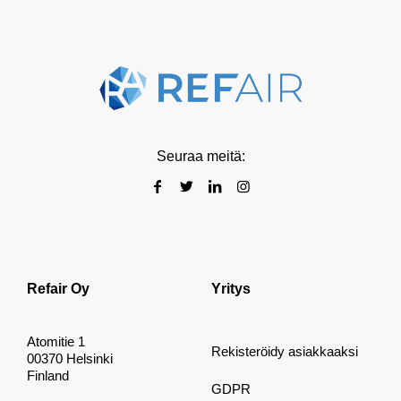
Seuraa meitä:
Refair Oy
Yritys
Atomitie 1
Rekisteröidy asiakkaaksi
00370 Helsinki
Finland
GDPR