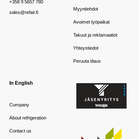
+358 9 5657 780
Myyntiehdot
sales@refair.fi
Avoimet työpaikat
Takuut ja reklamaatiot
Yhteystiedot
Peruuta tilaus
In English
Company
About refrigeration
Contact us