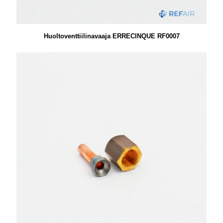
Huoltoventtiilinavaaja ERRECINQUE RF0007