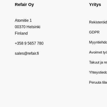
Refair Oy
Yritys
Atomitie 1
Rekisteröi
00370 Helsinki
GDPR
Finland
Myyntiehdo
+358 9 5657 780
Avoimet ty
sales@refair.fi
Takuut ja r
Yhteystiedo
Peruuta til