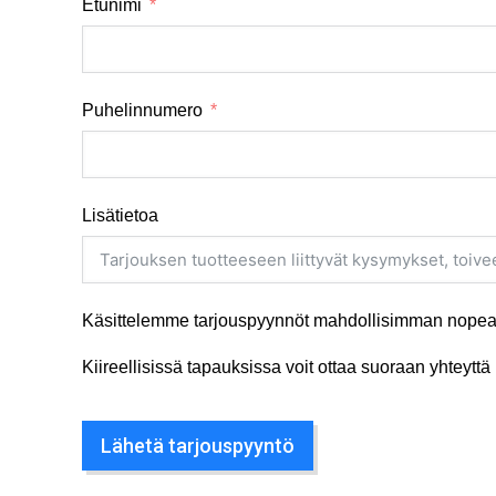
Etunimi
Puhelinnumero
Lisätietoa
Käsittelemme tarjouspyynnöt mahdollisimman nopeas
Kiireellisissä tapauksissa voit ottaa suoraan yhteyt
Lähetä tarjouspyyntö