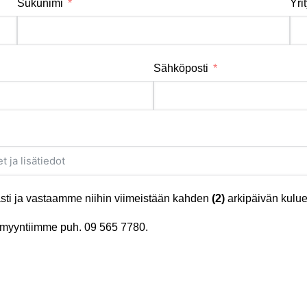
Sukunimi
Yri
Sähköposti
ti ja vastaamme niihin viimeistään kahden
(2)
arkipäivän kulue
tä myyntiimme puh.
09 565 7780
.