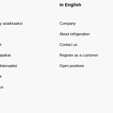
In English
dy asiakkaaksi
Company
About refrigeration
t
Contact us
öpaikat
Register as a customer
eklamaatiot
Open positions
t
aus