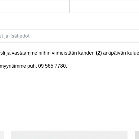
ti ja vastaamme niihin viimeistään kahden
(2)
arkipäivän kulue
tä myyntiimme puh.
09 565 7780
.