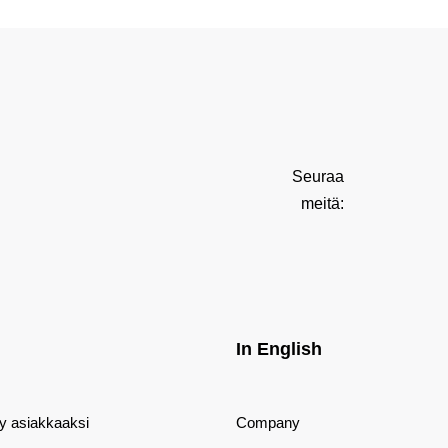
Seuraa
meitä:
In English
dy asiakkaaksi
Company