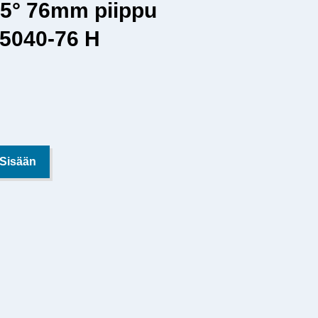
45° 76mm piippu
 5040-76 H
 Sisään