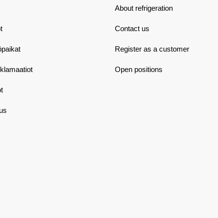
About refrigeration
t
Contact us
öpaikat
Register as a customer
eklamaatiot
Open positions
t
aus