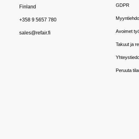
GDPR
Finland
Myyntiehdo
+358 9 5657 780
Avoimet ty
sales@refair.fi
Takuut ja r
Yhteystiedo
Peruuta til