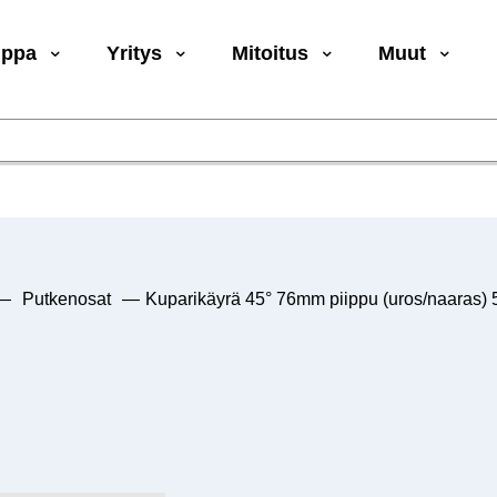
uppa
Yritys
Mitoitus
Muut
—
Putkenosat
—
Kuparikäyrä 45° 76mm piippu (uros/naaras)