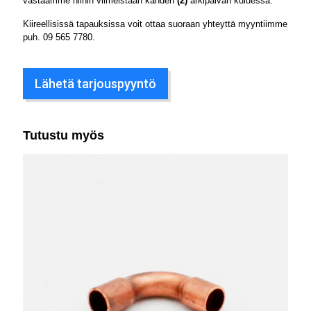
vastaamme niihin viimeistään kahden
(2)
arkipäivän kuluessa.
Kiireellisissä tapauksissa voit ottaa suoraan yhteyttä myyntiimme
puh.
09 565 7780
.
Lähetä tarjouspyyntö
Tutustu myös