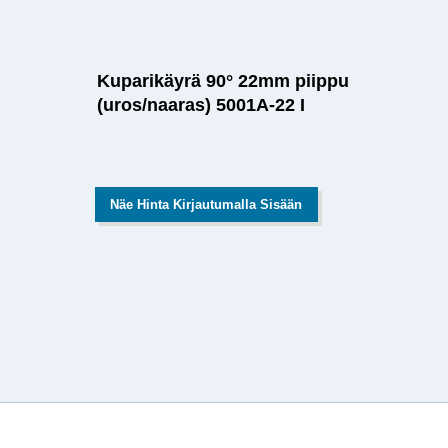
Kuparikäyrä 90° 22mm piippu
(uros/naaras) 5001A-22 I
Näe Hinta Kirjautumalla Sisään