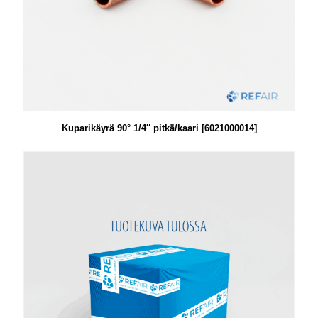
Kuparikäyrä 90° 1/4″ pitkä/kaari [6021000014]