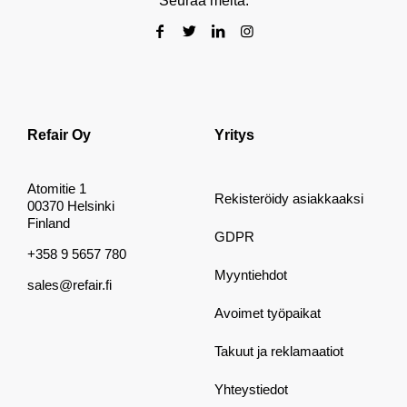
Seuraa meitä:
Refair Oy
Yritys
Atomitie 1
Rekisteröidy asiakkaaksi
00370 Helsinki
Finland
GDPR
+358 9 5657 780
Myyntiehdot
sales@refair.fi
Avoimet työpaikat
Takuut ja reklamaatiot
Yhteystiedot