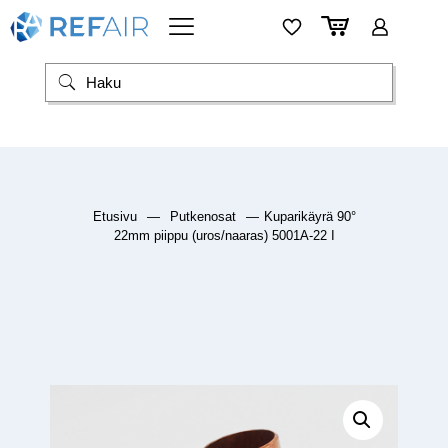
Etusivu
—
Putkenosat
—
Kuparikäyrä 90°
22mm piippu (uros/naaras) 5001A-22 I