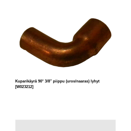
Kuparikäyrä 90° 3/8″ piippu (uros/naaras) lyhyt
[W023212]