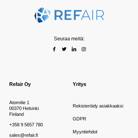
Seuraa meitä:
Refair Oy
Yritys
Atomitie 1
Rekisteröidy asiakkaaksi
00370 Helsinki
Finland
GDPR
+358 9 5657 780
Myyntiehdot
sales@refair.fi