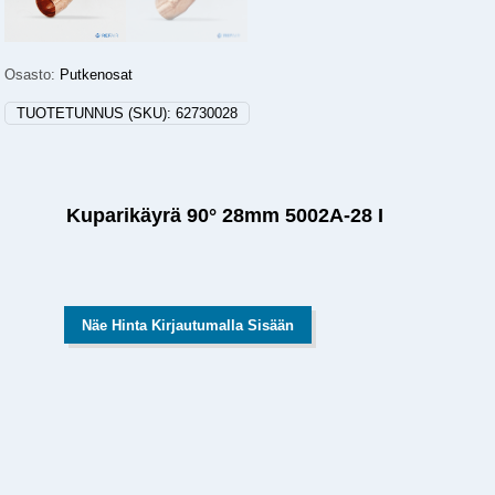
Osasto:
Putkenosat
TUOTETUNNUS (SKU):
62730028
Kuparikäyrä 90° 28mm 5002A-28 I
Näe Hinta Kirjautumalla Sisään