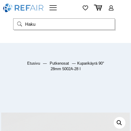
Etusivu
—
Putkenosat
—
Kuparikäyrä 90°
28mm 5002A-28 I