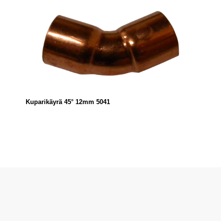
Kuparikäyrä 45° 12mm 5041