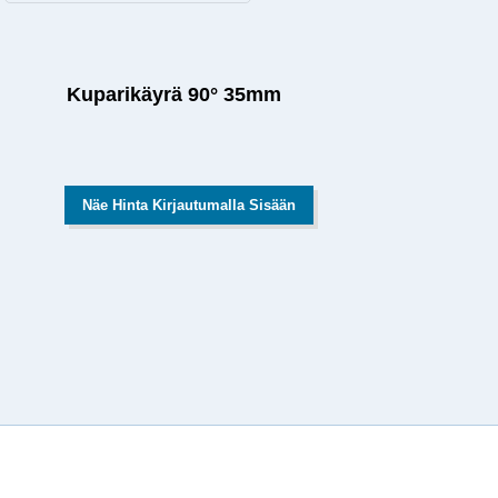
Kuparikäyrä 90° 35mm
Näe Hinta Kirjautumalla Sisään