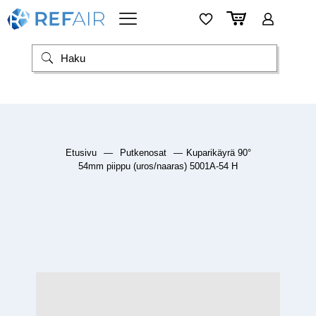
Etusivu
—
Putkenosat
—
Kuparikäyrä 90°
54mm piippu (uros/naaras) 5001A-54 H