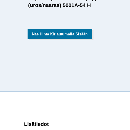
(uros/naaras) 5001A-54 H
Näe Hinta Kirjautumalla Sisään
Lisätiedot