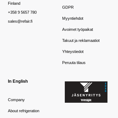
Finland
GDPR
+358 9 5657 780
Myyntiehdot
sales@refair.fi
Avoimet työpaikat
Takuut ja reklamaatiot
Yhteystiedot
Peruuta tilaus
In English
Company
About refrigeration