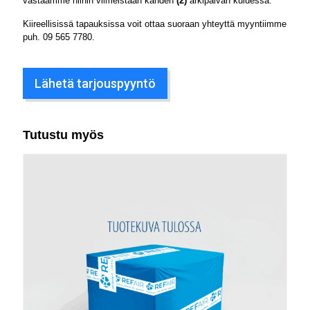
vastaamme niihin viimeistään kahden
(2)
arkipäivän kuluessa.
Kiireellisissä tapauksissa voit ottaa suoraan yhteyttä myyntiimme
puh.
09 565 7780
.
Lähetä tarjouspyyntö
Tutustu myös