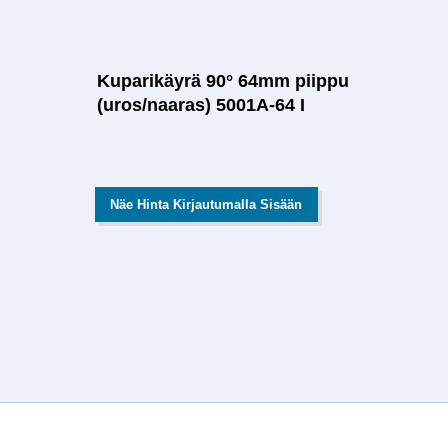
Kuparikäyrä 90° 64mm piippu
(uros/naaras) 5001A-64 I
Näe Hinta Kirjautumalla Sisään