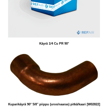
Käyrä 1/4 Cu PR 90°
Kuparikäyrä 90° 5/8″ piippu (uros/naaras) pitkä/kaari [W02822]