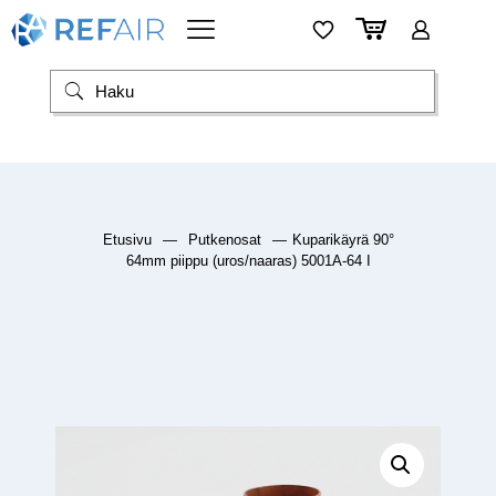
Etusivu
—
Putkenosat
—
Kuparikäyrä 90°
64mm piippu (uros/naaras) 5001A-64 I