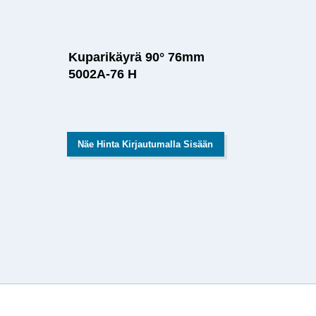
Kuparikäyrä 90° 76mm
5002A-76 H
Näe Hinta Kirjautumalla Sisään