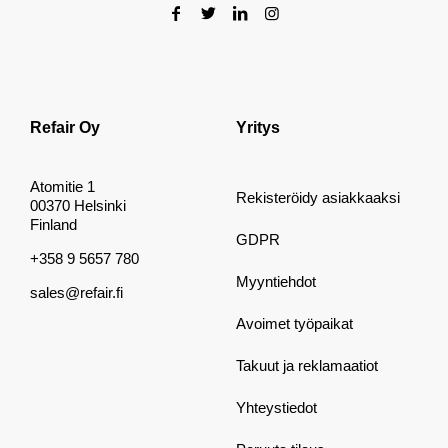
Refair Oy
Yritys
Atomitie 1
Rekisteröidy asiakkaaksi
00370 Helsinki
Finland
GDPR
+358 9 5657 780
Myyntiehdot
sales@refair.fi
Avoimet työpaikat
Takuut ja reklamaatiot
Yhteystiedot