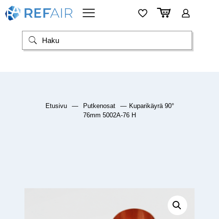
Etusivu
—
Putkenosat
—
Kuparikäyrä 90°
76mm 5002A-76 H