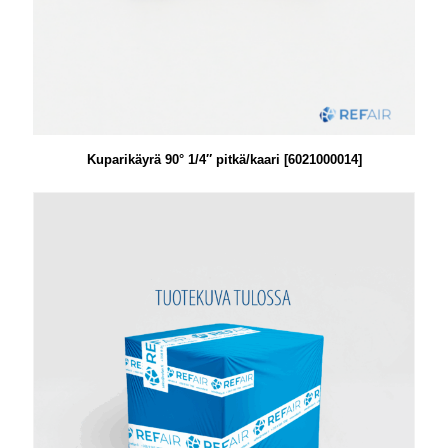
Kuparikäyrä 90° 1/4″ pitkä/kaari [6021000014]