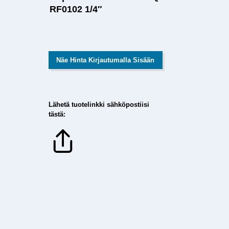
RF0102 1/4″
Näe Hinta Kirjautumalla Sisään
Lähetä tuotelinkki sähköpostiisi
tästä: