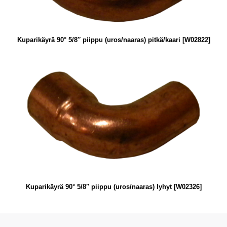
Kuparikäyrä 90° 5/8″ piippu (uros/naaras) pitkä/kaari [W02822]
Kuparikäyrä 90° 5/8″ piippu (uros/naaras) lyhyt [W02326]