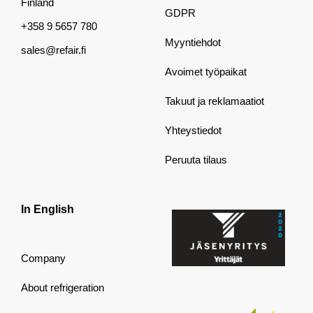
Finland
GDPR
+358 9 5657 780
Myyntiehdot
sales@refair.fi
Avoimet työpaikat
Takuut ja reklamaatiot
Yhteystiedot
Peruuta tilaus
In English
Company
About refrigeration