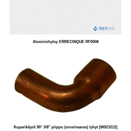
Alumiinihylsy ERRECINQUE RF0008
Kuparikäyrä 90° 3/8″ piippu (uros/naaras) lyhyt [W023212]