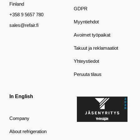
Finland
GDPR
+358 9 5657 780
Myyntiehdot
sales@refair.fi
Avoimet työpaikat
Takuut ja reklamaatiot
Yhteystiedot
Peruuta tilaus
In English
Company
About refrigeration