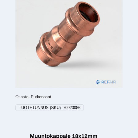
Osasto:
Putkenosat
TUOTETUNNUS (SKU):
70920086
Muuntokappale 18x12mm