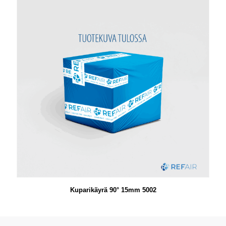
Kuparikäyrä 90° 15mm 5002