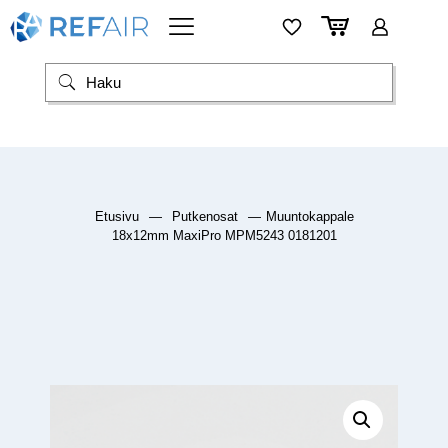
Etusivu
—
Putkenosat
—
Muuntokappale
18x12mm MaxiPro MPM5243 0181201