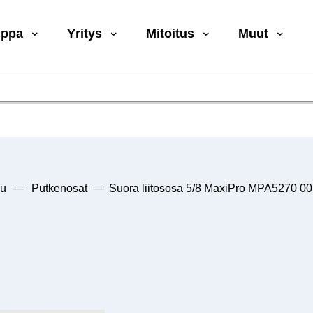
uppa
Yritys
Mitoitus
Muut
vu
—
Putkenosat
—
Suora liitososa 5/8 MaxiPro MPA5270 0