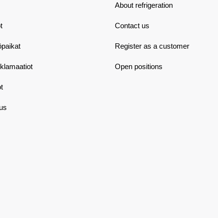
About refrigeration
t
Contact us
öpaikat
Register as a customer
eklamaatiot
Open positions
t
aus