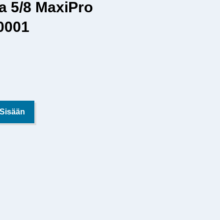
sa 5/8 MaxiPro
0001
 Sisään