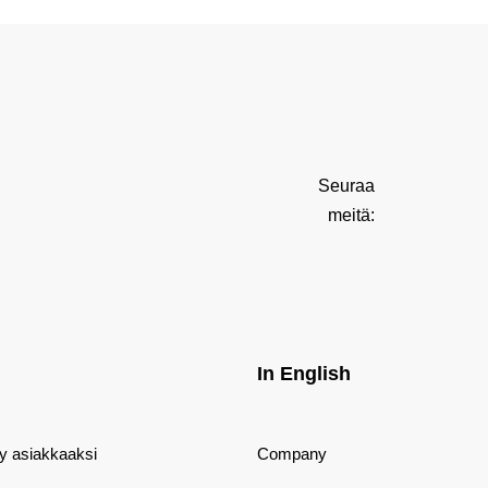
Seuraa
meitä:
In English
dy asiakkaaksi
Company