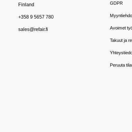
GDPR
Finland
Myyntiehdo
+358 9 5657 780
Avoimet ty
sales@refair.fi
Takuut ja r
Yhteystiedo
Peruuta til