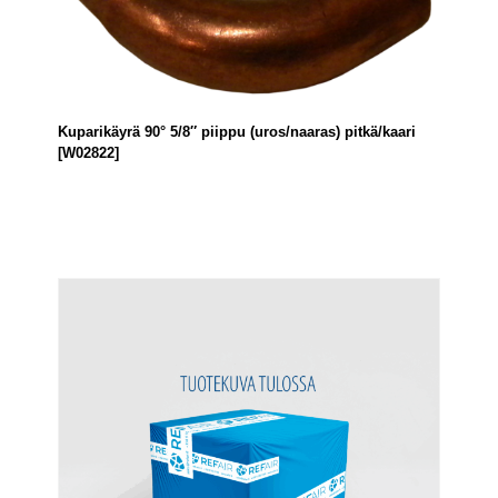
Kuparikäyrä 90° 5/8″ piippu (uros/naaras) pitkä/kaari
[W02822]