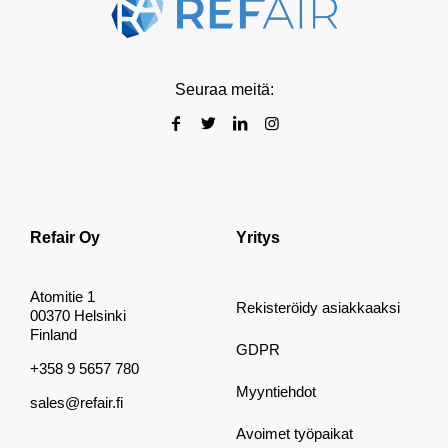
Seuraa meitä:
Refair Oy
Yritys
Atomitie 1
Rekisteröidy asiakkaaksi
00370 Helsinki
Finland
GDPR
+358 9 5657 780
Myyntiehdot
sales@refair.fi
Avoimet työpaikat