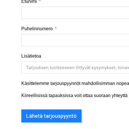
Etunimi
Puhelinnumero
Lisätietoa
Käsittelemme tarjouspyynnöt mahdollisimman nopeas
Kiireellisissä tapauksissa voit ottaa suoraan yhteyt
Lähetä tarjouspyyntö