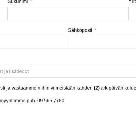
Sukunimi
Yri
Sähköposti
ti ja vastaamme niihin viimeistään kahden
(2)
arkipäivän kulue
tä myyntiimme puh.
09 565 7780
.