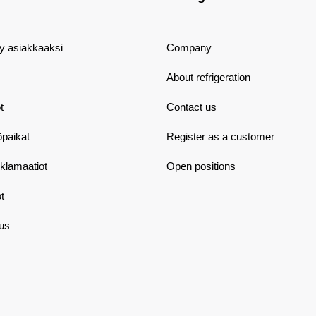
dy asiakkaaksi
Company
About refrigeration
t
Contact us
öpaikat
Register as a customer
eklamaatiot
Open positions
t
aus