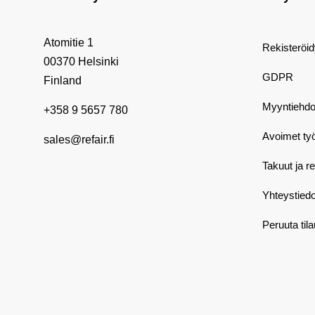
Atomitie 1
Rekisteröi
00370 Helsinki
GDPR
Finland
Myyntiehdo
+358 9 5657 780
Avoimet ty
sales@refair.fi
Takuut ja r
Yhteystiedo
Peruuta til