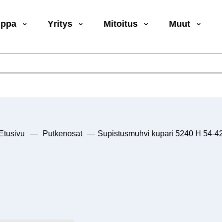
uppa
Yritys
Mitoitus
Muut
Etusivu
—
Putkenosat
—
Supistusmuhvi kupari 5240 H 54-4