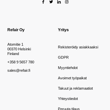
Refair Oy
Yritys
Atomitie 1
Rekisteröidy asiakkaaksi
00370 Helsinki
Finland
GDPR
+358 9 5657 780
Myyntiehdot
sales@refair.fi
Avoimet työpaikat
Takuut ja reklamaatiot
Yhteystiedot
Peruuta tilaus