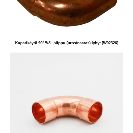
Kuparikäyrä 90° 5/8″ piippu (uros/naaras) lyhyt [W02326]