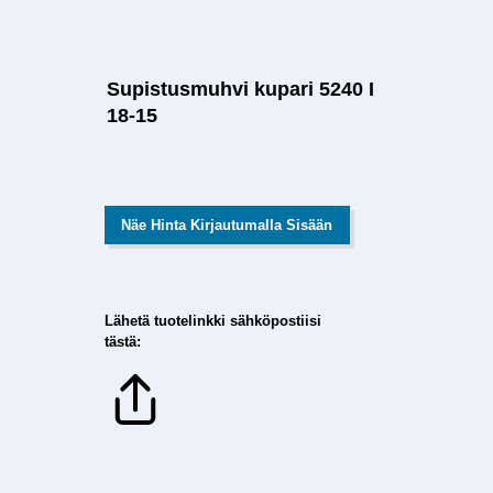
Supistusmuhvi kupari 5240 I
18-15
Näe Hinta Kirjautumalla Sisään
Lähetä tuotelinkki sähköpostiisi
tästä: