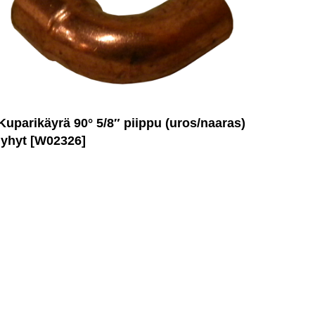
Kuparikäyrä 90° 5/8″ piippu (uros/naaras)
lyhyt [W02326]