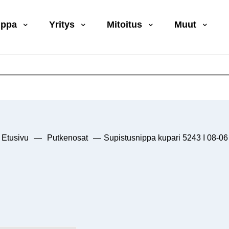
uppa
Yritys
Mitoitus
Muut
Etusivu
—
Putkenosat
—
Supistusnippa kupari 5243 I 08-06