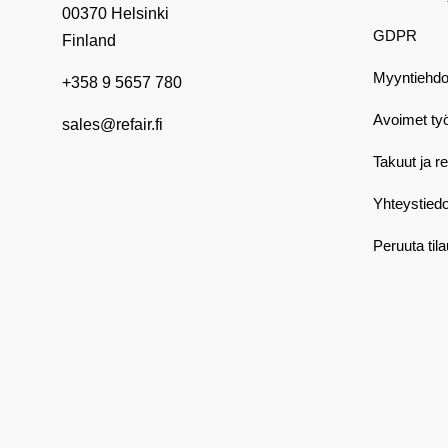
00370 Helsinki
GDPR
Finland
Myyntiehdo
+358 9 5657 780
Avoimet ty
sales@refair.fi
Takuut ja r
Yhteystiedo
Peruuta til