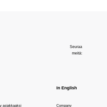
Seuraa
meitä:
In English
dy asiakkaaksi
Company