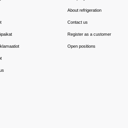
About refrigeration
t
Contact us
öpaikat
Register as a customer
eklamaatiot
Open positions
t
aus