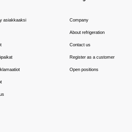
dy asiakkaaksi
Company
About refrigeration
t
Contact us
öpaikat
Register as a customer
eklamaatiot
Open positions
t
aus