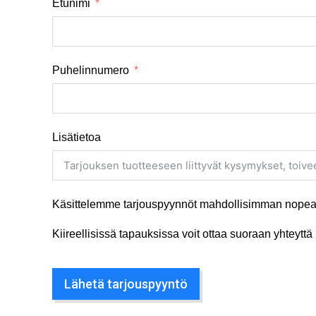
Etunimi
Puhelinnumero
Lisätietoa
Käsittelemme tarjouspyynnöt mahdollisimman nopeas
Kiireellisissä tapauksissa voit ottaa suoraan yhteyt
Lähetä tarjouspyyntö