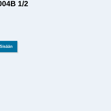
004B 1/2
 Sisään