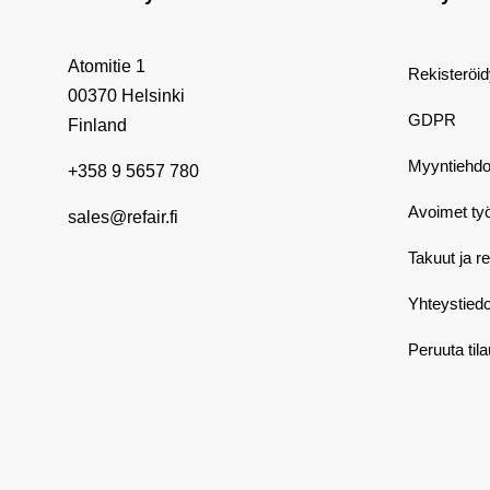
Atomitie 1
Rekisteröi
00370 Helsinki
GDPR
Finland
Myyntiehdo
+358 9 5657 780
Avoimet ty
sales@refair.fi
Takuut ja r
Yhteystiedo
Peruuta til