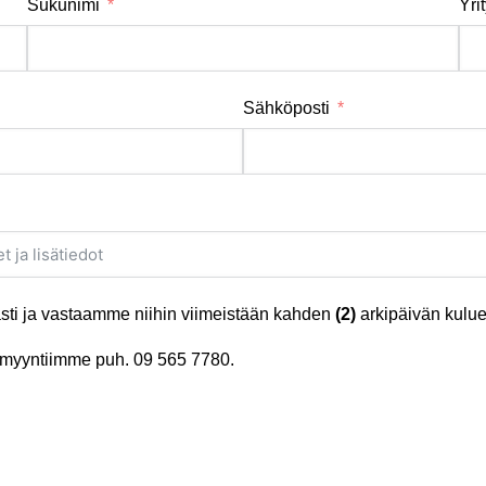
Sukunimi
Yri
Sähköposti
ti ja vastaamme niihin viimeistään kahden
(2)
arkipäivän kulue
tä myyntiimme puh.
09 565 7780
.