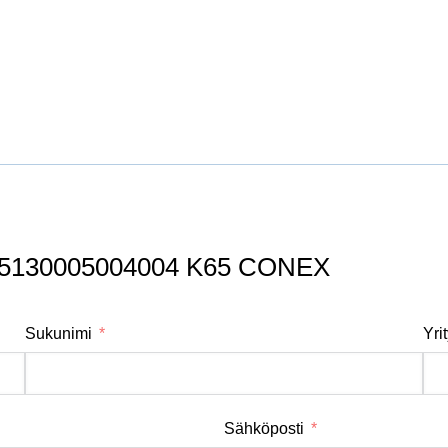
2″ K5130005004004 K65 CONEX
Sukunimi
Yri
Sähköposti