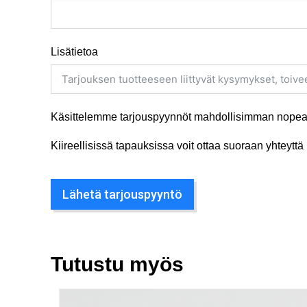
Lisätietoa
Käsittelemme tarjouspyynnöt mahdollisimman nopeas
Kiireellisissä tapauksissa voit ottaa suoraan yhteyt
Lähetä tarjouspyyntö
Tutustu myös