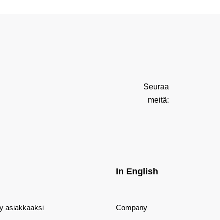
Seuraa
meitä:
In English
dy asiakkaaksi
Company