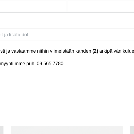
ti ja vastaamme niihin viimeistään kahden
(2)
arkipäivän kulue
tä myyntiimme puh.
09 565 7780
.