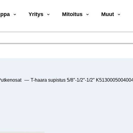
uppa
Yritys
Mitoitus
Muut
utkenosat
—
T-haara supistus 5/8″-1/2″-1/2″ K5130005004