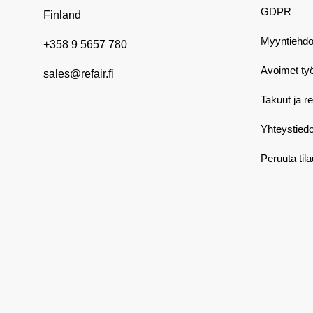
GDPR
Finland
Myyntiehdo
+358 9 5657 780
Avoimet ty
sales@refair.fi
Takuut ja r
Yhteystiedo
Peruuta til