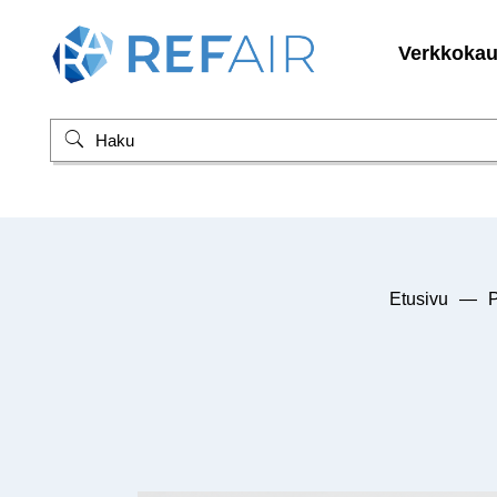
Verkkoka
Etusivu
—
P