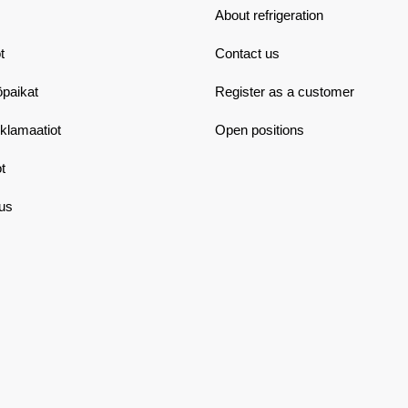
About refrigeration
t
Contact us
öpaikat
Register as a customer
eklamaatiot
Open positions
t
aus