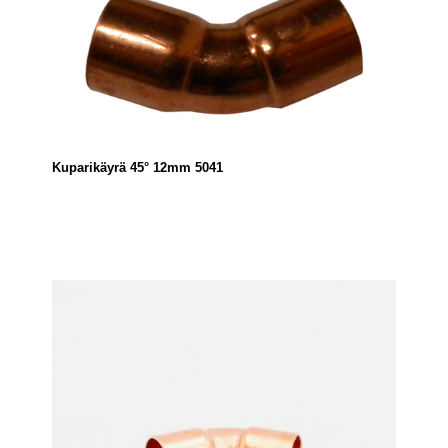
Kuparikäyrä 45° 12mm 5041