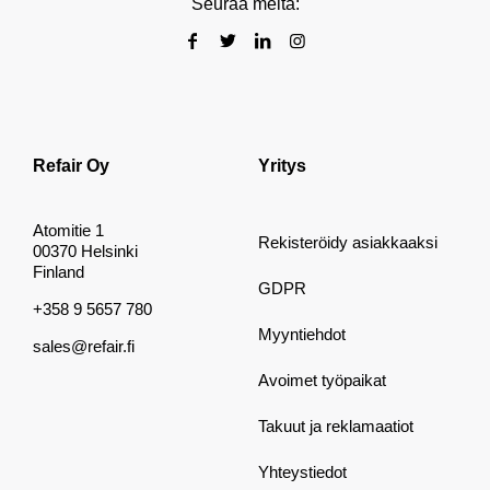
Seuraa meitä:
Refair Oy
Yritys
Atomitie 1
Rekisteröidy asiakkaaksi
00370 Helsinki
Finland
GDPR
+358 9 5657 780
Myyntiehdot
sales@refair.fi
Avoimet työpaikat
Takuut ja reklamaatiot
Yhteystiedot