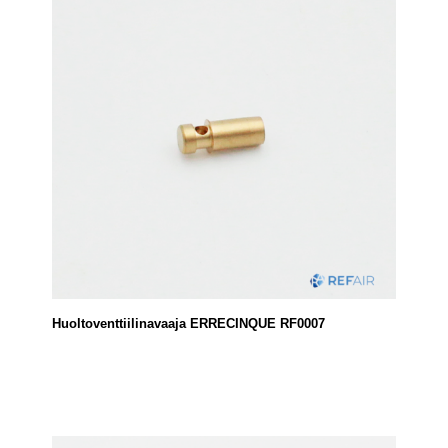
Huoltoventtiilinavaaja ERRECINQUE RF0007