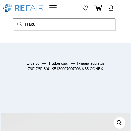
Etusivu
—
Putkenosat
—
T-haara supistus
7/8″-7/8″-3/4″ K5130007007006 K65 CONEX