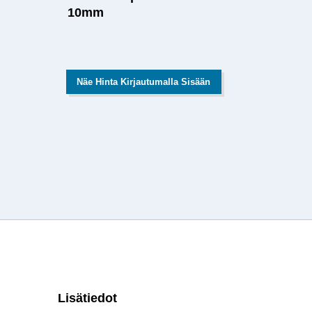
10mm
Näe Hinta Kirjautumalla Sisään
Lisätiedot