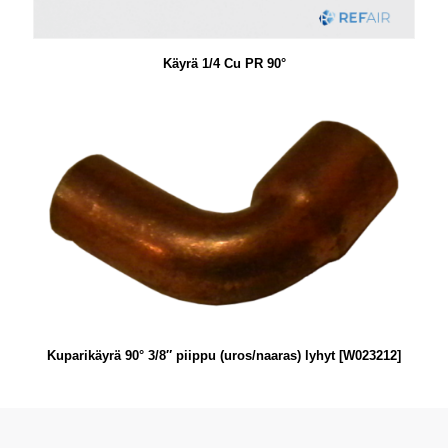
Käyrä 1/4 Cu PR 90°
Kuparikäyrä 90° 3/8″ piippu (uros/naaras) lyhyt [W023212]