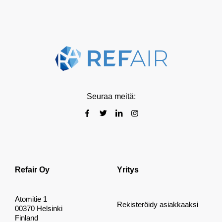
Seuraa meitä:
Refair Oy
Yritys
Atomitie 1
Rekisteröidy asiakkaaksi
00370 Helsinki
Finland