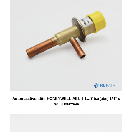
Automaattiventtiili HONEYWELL AEL 1 1…7 bar(abs) 1/4″ x
3/8″ juotettava