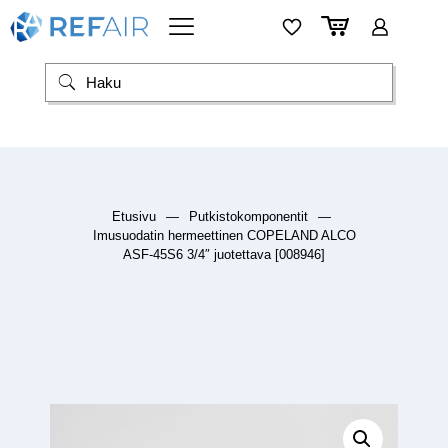
Etusivu
—
Putkistokomponentit
—
Imusuodatin hermeettinen COPELAND ALCO
ASF-45S6 3/4″ juotettava [008946]