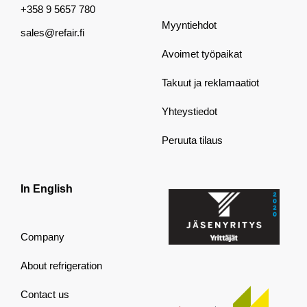
+358 9 5657 780
Myyntiehdot
sales@refair.fi
Avoimet työpaikat
Takuut ja reklamaatiot
Yhteystiedot
Peruuta tilaus
In English
Company
About refrigeration
Contact us