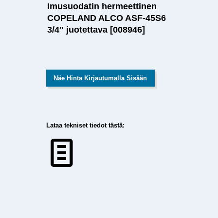
Imusuodatin hermeettinen
COPELAND ALCO ASF-45S6
3/4″ juotettava [008946]
Näe Hinta Kirjautumalla Sisään
Lataa tekniset tiedot tästä: