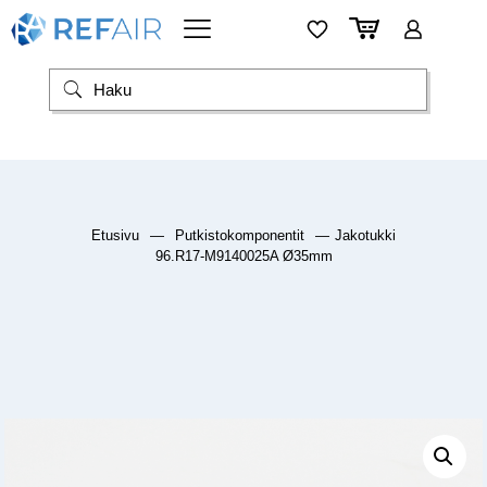
Etusivu
—
Putkistokomponentit
—
Jakotukki
96.R17-M9140025A Ø35mm