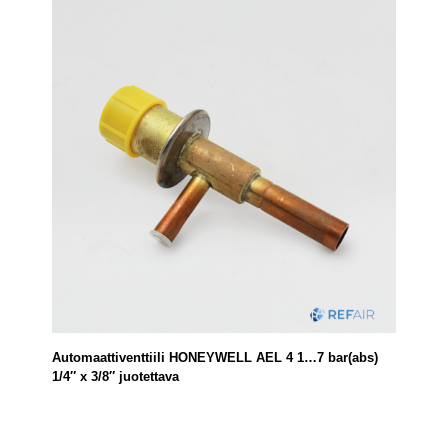
Automaattiventtiili HONEYWELL AEL 4 1…7 bar(abs)
1/4″ x 3/8″ juotettava