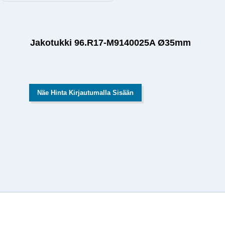
Jakotukki 96.R17-M9140025A Ø35mm
Näe Hinta Kirjautumalla Sisään