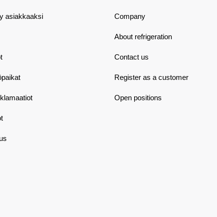
dy asiakkaaksi
Company
About refrigeration
t
Contact us
öpaikat
Register as a customer
eklamaatiot
Open positions
t
aus