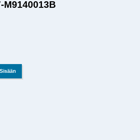
7-M9140013B
 Sisään