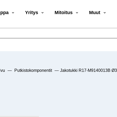
uppa
Yritys
Mitoitus
Muut
ivu
—
Putkistokomponentit
—
Jakotukki R17-M9140013B Ø