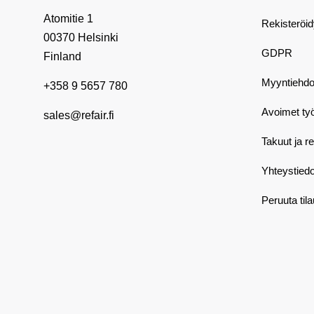
Atomitie 1
Rekisteröi
00370 Helsinki
GDPR
Finland
Myyntiehdo
+358 9 5657 780
Avoimet ty
sales@refair.fi
Takuut ja r
Yhteystiedo
Peruuta til