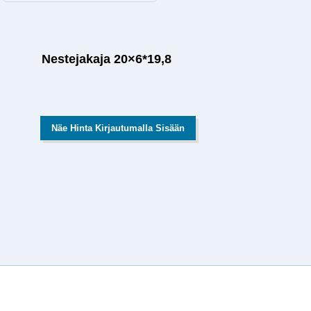
Nestejakaja 20×6*19,8
Näe Hinta Kirjautumalla Sisään