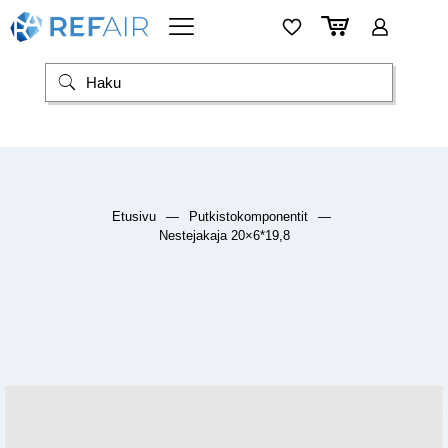
Etusivu
—
Putkistokomponentit
—
Nestejakaja 20×6*19,8