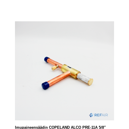
Imupaineensäädin COPELAND ALCO PRE-11A 5/8″