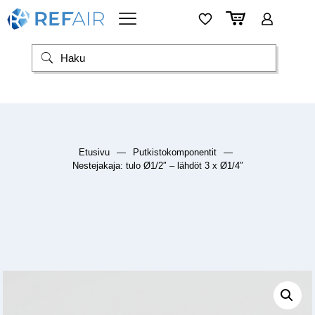
Etusivu
—
Putkistokomponentit
—
Nestejakaja: tulo Ø1/2″ – lähdöt 3 x Ø1/4″