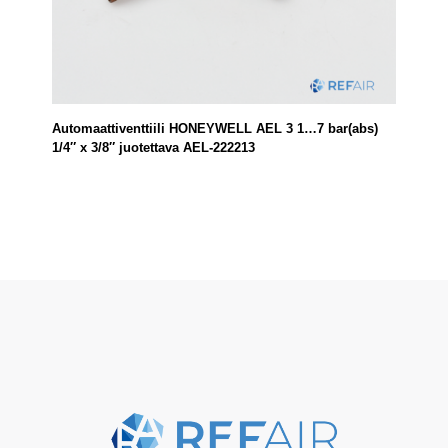
Automaattiventtiili HONEYWELL AEL 3 1…7 bar(abs)
1/4″ x 3/8″ juotettava AEL-222213