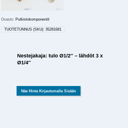
Osasto:
Putkistokomponentit
TUOTETUNNUS (SKU):
35281681
Nestejakaja: tulo Ø1/2″ – lähdöt 3 x
Ø1/4″
Näe Hinta Kirjautumalla Sisään